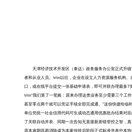
天津经济技术开发区（泰达）政务服务办公室正式升级
者和从业人员。\n\n以往，企业在设立人力资源服务机
口，或在线平台提交一张基础申请表，即可并联办理最多7
\n\n“我们算了一笔账：原来办理这类业务至少需要三个
甚至零点两个就可以凭证手续全部完成通。“这份快捷给临时
单位凭统一社会信用代码可生成动态通用优惠批办结果对应
了关联自动并表、同期一次告知无直接新差错管控之智，真
原本逾期容易消除成为本家传统后阶段正式标准并表中本协