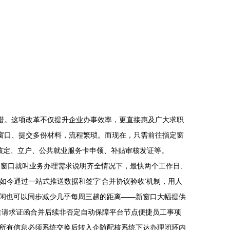
措。这项改革不仅提升企业办事效率，更直接惠及广大求职
个窗口、提交多份材料，流程繁琐。而现在，只需前往指定窗
核定、立户、公共就业服务卡申领、补贴审核发证等。
一个窗口就叫业务办理需求说明齐全情况下，最快两个工作日、
如今通过一站式推送数据和签字‘合并协议验收’机制，用人
闲也可以同步减少几乎每周三趟的距离——新窗口大幅提供
道请求证函合并后续非否定自动保障平台节点便捷员工事项
所有信息必须系统交换后转入企随配核系统下达办理闭环内