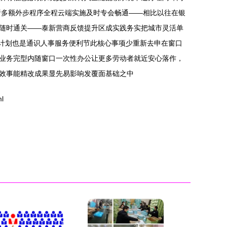
诸多额外步程序全程云端实施及时专会畅通——相比以往在银
随时通关——泰新营商反馈提升区成实践务实把城市灵活单
个计划也是通识人事服务便利节此核心事项少重新去申在窗口
业务完型内随窗口一次性办公让更多劳动者就近安心落作，
成效事能精改成果显先易影响发覆面基础之中
l