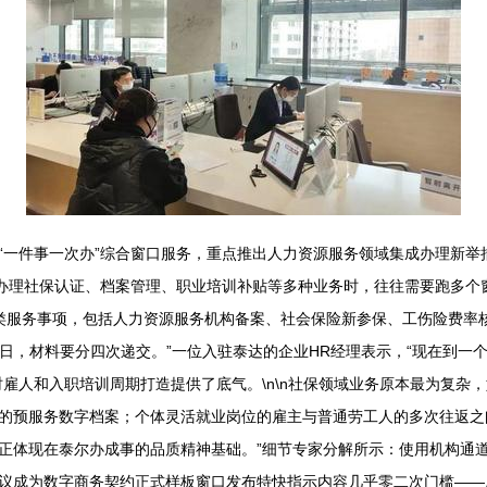
“一件事一次办”综合窗口服务，重点推出人力资源服务领域集成办理新举
构、办理社保认证、档案管理、职业培训补贴等多种业务时，往往需要跑多
类服务事项，包括人力资源服务机构备案、社会保险新参保、工伤险费率
工作日，材料要分四次递交。”一位入驻泰达的企业HR经理表示，“现在到
雇人和入职培训周期打造提供了底气。\n\n社保领域业务原本最为复杂，
的预服务数字档案；个体灵活就业岗位的雇主与普通劳工人的多次往返之
正体现在泰尔办成事的品质精神基础。”细节专家分解所示：使用机构通
议成为数字商务契约正式样板窗口发布特快指示内容几乎零二次门槛——