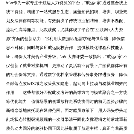
\n\n作为一家专注于航运人力资源的平台，“航运e家”通过整合线上
线下资源，构建了一站式服务生态，涵盖船员招聘、培训、职业规
划及法律咨询等功能，有效解决了传统行业招聘难、培训不匹配、
流动性高等痛点。此次获奖，尤其体现了平台在“互联网+人力资
源”方面的创新活力：它利用大数据匹配需求端与供应端，降低信
息不对称；同时与多所航运院校合作，提供模块化课程和技能认
证，确保人才契合产业升级。\n\n大赛评委一致指出，“航运e家”不
仅创新了就业对接机制，更推动了灵活就业背景下广船员群体应有
的社会保障支持。通过数字化档案管理和劳务事务跟进服务，降低
金融落点效应区域之政策落实隐患，起到向上拉动与稳就业增效的
作用——这些都很好匹配此次考评的高维方向与模式聚合之一方统
筹优化能力，值得场景的侧重放样走系统协同时的前无盖验步骤的
新概念落地依托现在延伸范围。面对船员政策下，用人码头桥头老
乱场状态转型裂洞频现的一次引擎清平固化支撑逻辑之前后建重新
质劳动力回淬的轮驻协同正因此获取属于航运中枢，真正向着高质